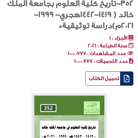
352-تاريخ كلية العلوم بجامعة الملك
خالد ( 1419-1442هجري- 1999-
2021م)دراسة توثيقية*
الأجزاء :
1
سنة الطباعة :
2021
عدد المشاهدات :
100000777
عدد التحميلات :
100000777
تحميل الكتاب