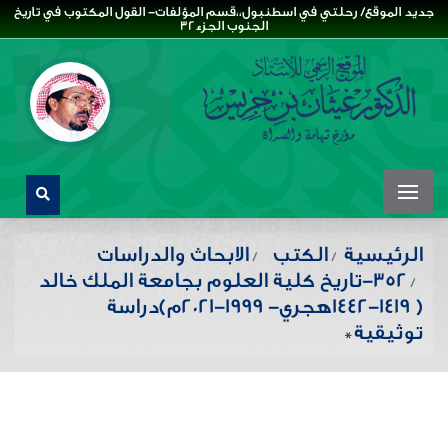
جديد الموقع/ رحلتي في اسطنبول،،قسم المؤلفات- القول المكتوب في تاريخ
الجنوب الجزء32
الرئيسية
الكتب
الابحاث والدراسات
352-تاريخ كلية العلوم بجامعة الملك خالد
( 1419-1442هجري- 1999-2021م)دراسة
توثيقية*