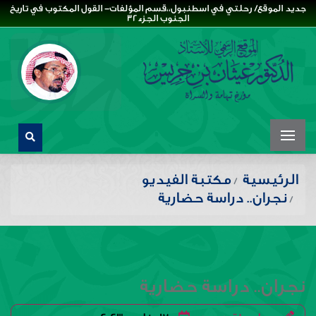
جديد الموقع/ رحلتي في اسطنبول،،قسم المؤلفات- القول المكتوب في تاريخ
الجنوب الجزء32
الرئيسية
مكتبة الفيديو
نجران.. دراسة حضارية
نجران.. دراسة حضارية