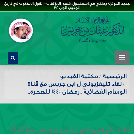
جديد الموقع/ رحلتي في اسطنبول،،قسم المؤلفات- القول المكتوب في تاريخ
الجنوب الجزء32
الرئيسية
مكتبة الفيديو
لقاء تليفزيوني ل ابن جريس مع قناة
الوسام الفضائية ..رمضان 1440 للهجرة..
لقاء تليفزيوني ل ابن جريس مع قناة