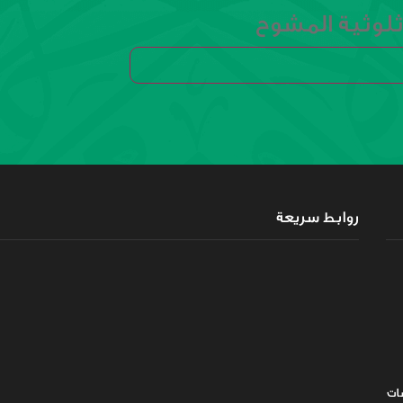
لوثية المشوح
روابط سريعة
ات