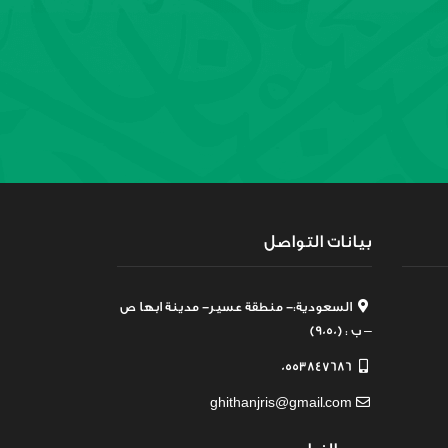
بيانات التواصل
السعودية:- منطقة عسير- مدينة ابها ص
– ب : (9050)
0553847686
ghithanjris@gmail.com