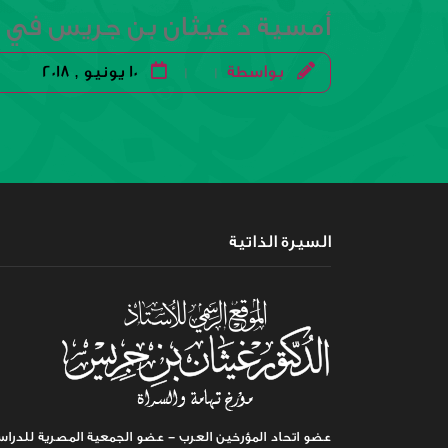
أمسية د غيثان بن جريس في ث
بواسطة
10 يونيو , 2018
|
|
السيرة الذاتية
عضو اتحاد المؤرخين العرب - عضو الجمعية المصرية للدراس