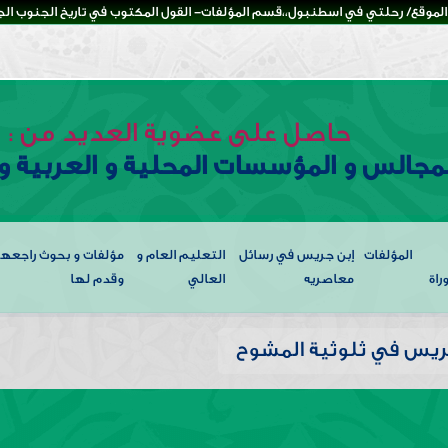
لموقع/ رحلتي في اسطنبول،،قسم المؤلفات- القول المكتوب في تاريخ الجنوب الجزء
حاصل على عضوية العديد من :
لمجالس و المؤسسات المحلية و العربية و 
المؤلفات
إبن جريس في رسائل
التعليم العام و
مؤلفات و بحوث راجعها
راة
معاصريه
العالي
وقدم لها
ريس في ثلوثية المشوح