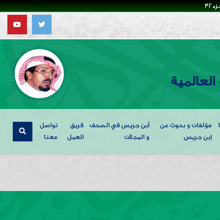
32
العالمية
مؤلفات و بحوث عن
أبن جريس في الصحف
فريق
تواصل
إبن جريس
و المجلات
العمل
معنا