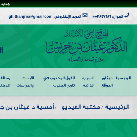
جديد ا
الجوال: 0553847686
البريد الإلكتروني: ghithanjris@gmail.com
ا
الرئيسية
ميثاق
السيرة
القول المكتوب في
الابحاث
رسالة
الموقع
الذاتية
تاريخ الجنوب
والدراسات
الدكتو
الرئيسية
مكتبة الفيديو
أمسية د غيثان بن ج