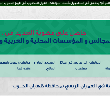
لموقع/ رحلتي في اسطنبول،،قسم المؤلفات- القول المكتوب في تاريخ الجنوب الجزء
حاصل على عضوية العديد من :
لمجالس و المؤسسات المحلية و العربية و 
المؤلفات
إبن جريس في رسائل
التعليم العام و
مؤلفات و بحوث راجعها
راة
معاصريه
العالي
وقدم لها