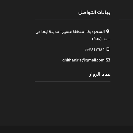
بيانات التواصل
السعودية:- منطقة عسير- مدينة ابها ص
– ب : (9050)
0553847686
ghithanjris@gmail.com
عدد الزوار