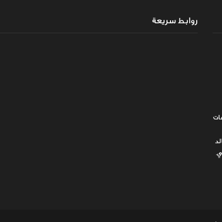
روابط سريعة
ات
لد
ي.