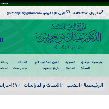
جديد ا
الجوال: 0553847686
البريد الإلكتروني: ghithanjris@gmail.com
ا
الرئيسية
ميثاق
السيرة
القول المكتوب في
الابحاث
رسالة
الموقع
الذاتية
تاريخ الجنوب
والدراسات
الدكتو
الرئيسية
الكتب
الابحاث والدراسات
147-دراسة في العمران الريفي بمحافظة ظهران الجنوب