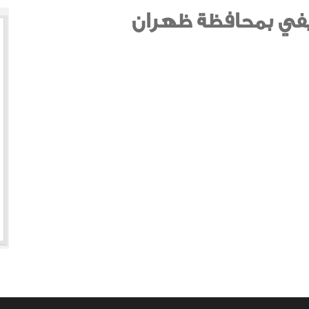
لريفي بمحافظة ظهران