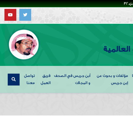
32
العالمية
مؤلفات و بحوث عن
أبن جريس في الصحف
فريق
تواصل
إبن جريس
و المجلات
العمل
معنا