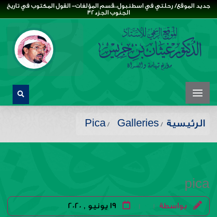
جديد الموقع/ رحلتي في اسطنبول،،قسم المؤلفات- القول المكتوب في تاريخ
الجنوب الجزء32
الرئيسية
Galleries
Pica
pica
بواسطة
19 يونيو , 2020
|
|