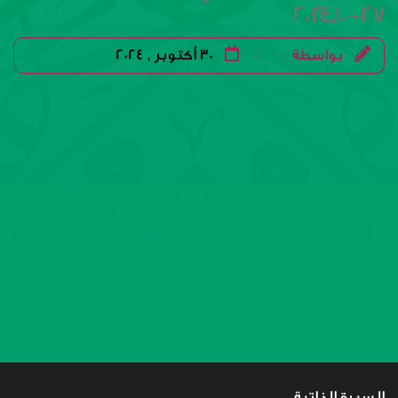
٢٧-١٠ـ٢٠٢٤
بواسطة
30 أكتوبر , 2024
|
|
السيرة الذاتية