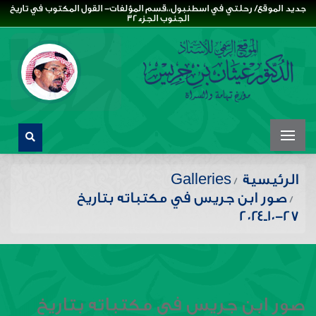
جديد الموقع/ رحلتي في اسطنبول،،قسم المؤلفات- القول المكتوب في تاريخ
الجنوب الجزء32
الرئيسية
Galleries
صور ابن جريس في مكتباته بتاريخ
٢٧-١٠ـ٢٠٢٤
صور ابن جريس في مكتباته بتاريخ