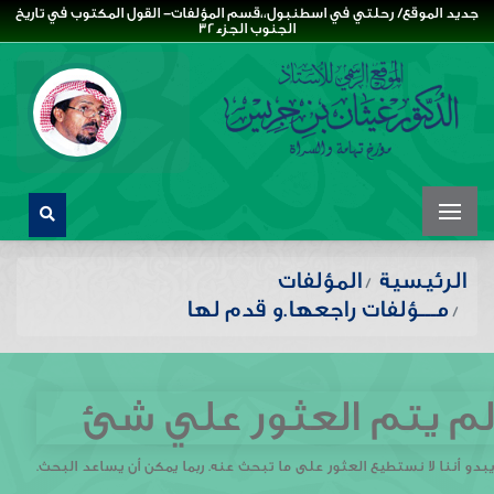
جديد الموقع/ رحلتي في اسطنبول،،قسم المؤلفات- القول المكتوب في تاريخ
الجنوب الجزء32
الرئيسية
المؤلفات
مـــؤلفات راجعها.و قدم لها
لم يتم العثور علي شئ
يبدو أننا لا نستطيع العثور على ما تبحث عنه. ربما يمكن أن يساعد البحث.