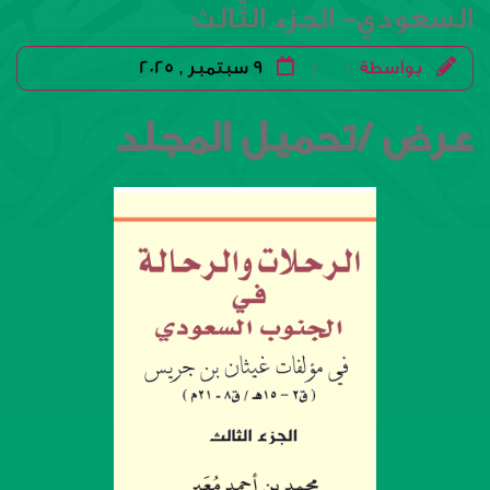
السعودي- الجزء الثالث
بواسطة
9 سبتمبر , 2025
|
|
عرض /تحميل المجلد