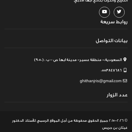
التاريخ والتراث بنادي أبها الأدبي.
روابط سريعة
بيانات التواصل
السعودية:- منطقة عسير- مدينة ابها ص – ب : (9050)
0553847686
ghithanjris@gmail.com
عدد الزوار
© 2015-2026 جميع الحقوق محفوظة
من أجل الموقع الرسمي للأستاذ الدكتور
غيثان بن جريس