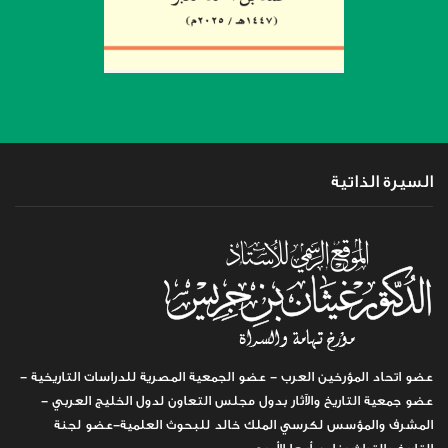
السيرة الذاتية
عضو اتحاد المؤرخين العرب - عضو الجمعية المصرية للدراسات التاريخية -
عضو جمعية التاريخ والآثار بدول مجلس التعاون لدول الخليج العربي -
المشرف والمؤسس لكرسي الملك خالد للبحوث العلمية-عضو لجنة