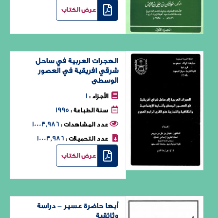
عرض الكتاب
الهجرات العربية في ساحل
شرقي افريقية في العصور
الوسطى
1
الأجزاء :
1995
سنة الطباعة :
10003٬986
عدد المشاهدات :
10003٬986
عدد التحميلات :
عرض الكتاب
أبها حاضرة عسير – دراسة
وثائقية