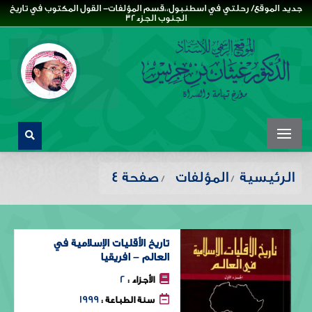
جديد الموقع/ رحلتي في اسطنبول،،قسم المؤلفات- القول المكتوب في تاريخ
الجنوب الجزء32
الرئيسية
المؤلفات
صفحة 4
تاريخ الأقليات الإسلامية في
العالم – افريقيا
2
الأجزاء :
1999
سنة الطباعة :