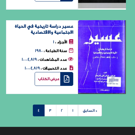
عسير دراسة تاريخية في الحياة
الاجتماعية والاقتصادية
1
الأجزاء :
1980
سنة الطباعة :
10004٬819
عدد المشاهدات :
10004٬819
عدد التحميلات :
عرض الكتاب
« السابق
1
2
3
4