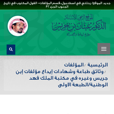
جديد الموقع/ رحلتي في اسطنبول،،قسم المؤلفات- القول المكتوب في تاريخ
الجنوب الجزء32
الرئيسية
المؤلفات
وثائق طباعة وشهادات إيداع مؤلفات إبن
جريس وغيره في مكتبة الملك فهد
الوطنية/الطبعة الاولى