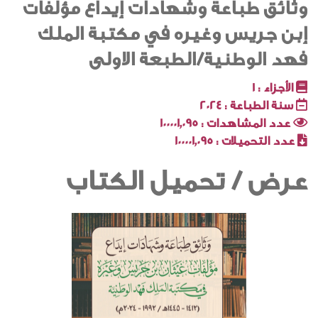
وثائق طباعة وشهادات إيداع مؤلفات
إبن جريس وغيره في مكتبة الملك
فهد الوطنية/الطبعة الاولى
الأجزاء :
1
سنة الطباعة :
2024
عدد المشاهدات :
100001٬095
عدد التحميلات :
100001٬095
عرض / تحميل الكتاب