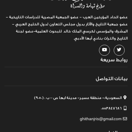
عضو اتحاد المؤرخين العرب - عضو الجمعية المصرية للدراسات التاريخية -
عضو جمعية التاريخ والآثار بدول مجلس التعاون لدول الخليج العربي -
المشرف والمؤسس لكرسي الملك خالد للبحوث العلمية-عضو لجنة
التاريخ والتراث بنادي أبها الأدبي.
روابط سريعة
بيانات التواصل
السعودية:- منطقة عسير- مدينة ابها ص – ب : (9050)
0553847686
ghithanjris@gmail.com