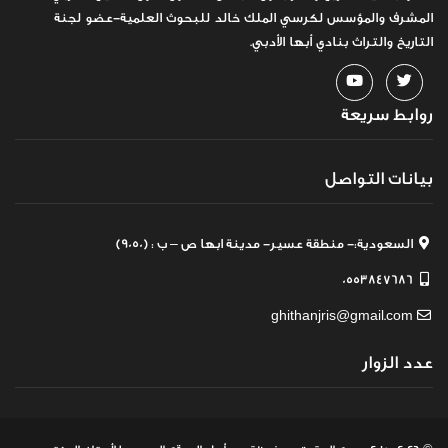
المشرف والمؤسس لكرسي الملك خالد للبحوث العلمية-عضو لجنة
التاريخ والتراث بنادي أبها الأدبي.
روابط سريعة
بيانات التواصل
السعودية:- منطقة عسير- مدينة ابها ص – ب : (9050)
0553847686
ghithanjris@gmail.com
عدد الزوار