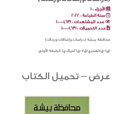
الأجزاء :
1
سنة الطباعة :
2022
عدد المشاهدات :
1000001٬631
عدد التحميلات :
1000001٬631
محافظة بيشة (دراسات،وإضافات،ورحلات)
(ق١-ق١٥هجري/ق٧-ق٢١ميلادي) الطبعة الأولى
عرض – تحميل الكتاب