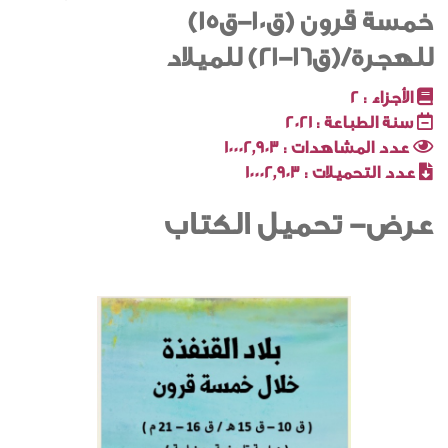
خمسة قرون (ق١٠-ق١٥)
للهجرة/(ق١٦-٢١) للميلاد
الأجزاء :
2
سنة الطباعة :
2021
عدد المشاهدات :
10002٬903
عدد التحميلات :
10002٬903
عرض- تحميل الكتاب