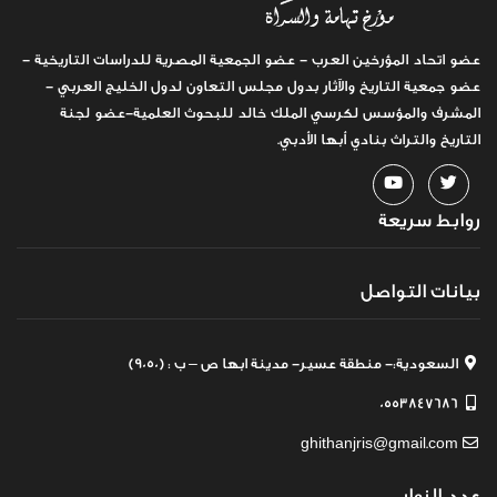
عضو اتحاد المؤرخين العرب - عضو الجمعية المصرية للدراسات التاريخية -
عضو جمعية التاريخ والآثار بدول مجلس التعاون لدول الخليج العربي -
المشرف والمؤسس لكرسي الملك خالد للبحوث العلمية-عضو لجنة
التاريخ والتراث بنادي أبها الأدبي.
روابط سريعة
بيانات التواصل
السعودية:- منطقة عسير- مدينة ابها ص – ب : (9050)
0553847686
ghithanjris@gmail.com
عدد الزوار