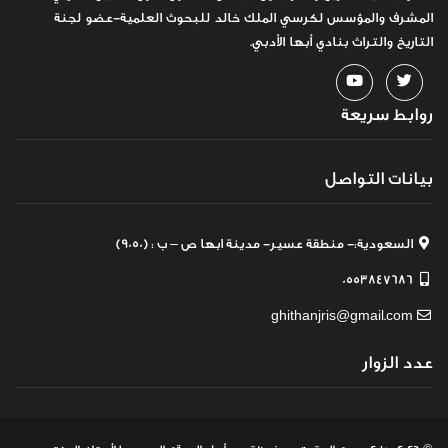
المشرف والمؤسس لكرسي الملك خالد للبحوث العلمية-عضو لجنة
التاريخ والتراث بنادي أبها الأدبي.
روابط سريعة
بيانات التواصل
السعودية:- منطقة عسير- مدينة ابها ص – ب : (9050)
0553847686
ghithanjris@gmail.com
عدد الزوار