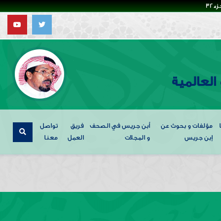
32
العالمية
مؤلفات و بحوث عن
أبن جريس في الصحف
فريق
تواصل
إبن جريس
و المجلات
العمل
معنا