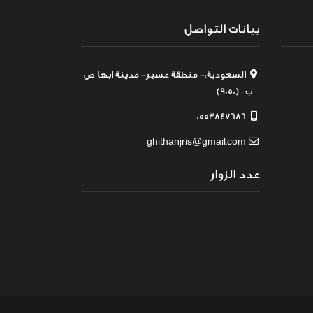
بيانات التواصل
السعودية:- منطقة عسير- مدينة ابها ص
– ب : (9050)
0553847686
ghithanjris@gmail.com
عدد الزوار