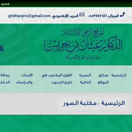
جديد ا
الجوال: 0553847686
البريد الإلكتروني: ghithanjris@gmail.com
ا
الرئيسية
ميثاق
السيرة
القول المكتوب في
الابحاث
رسالة
الموقع
الذاتية
تاريخ الجنوب
والدراسات
الدكتو
الرئيسية
مكتبة الصور