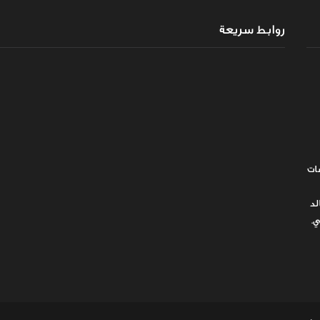
روابط سريعة
ات
لد
ي.