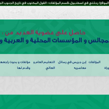
لموقع/ رحلتي في اسطنبول،،قسم المؤلفات- القول المكتوب في تاريخ الجنوب الجزء
حاصل على عضوية العديد من :
لمجالس و المؤسسات المحلية و العربية و 
المؤلفات
إبن جريس في رسائل
التعليم العام و
مؤلفات و بحوث راجعها
راة
معاصريه
العالي
وقدم لها