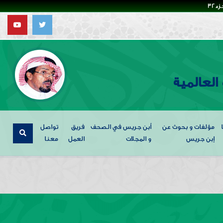
32
العالمية
مؤلفات و بحوث عن
أبن جريس في الصحف
فريق
تواصل
إبن جريس
و المجلات
العمل
معنا