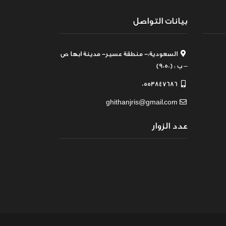
بيانات التواصل
السعودية:- منطقة عسير- مدينة ابها ص
– ب : (9050)
0553847686
ghithanjris@gmail.com
عدد الزوار