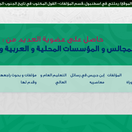
لموقع/ رحلتي في اسطنبول،،قسم المؤلفات- القول المكتوب في تاريخ الجنوب الجزء
حاصل على عضوية العديد من :
لمجالس و المؤسسات المحلية و العربية و 
المؤلفات
إبن جريس في رسائل
التعليم العام و
مؤلفات و بحوث راجعها
راة
معاصريه
العالي
وقدم لها