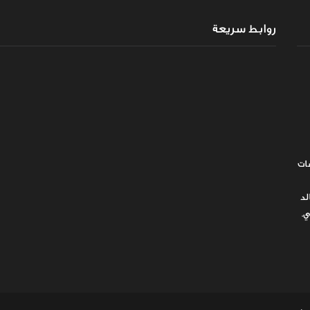
روابط سريعة
ات
لد
ي.