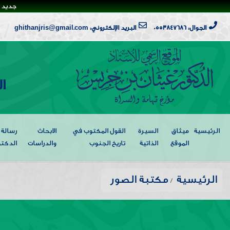
جديد ا
الجوال: 0553847686
البريد الإلكتروني: ghithanjris@gmail.com
ا
الرئيسية
ميثاق
السيرة
القول المكتوب في
الابحاث
رسالة
الموقع
الذاتية
تاريخ الجنوب
والدراسات
الدكتو
الرئيسية
مكتبة الصور