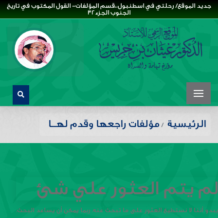
جديد الموقع/ رحلتي في اسطنبول،،قسم المؤلفات- القول المكتوب في تاريخ
الجنوب الجزء32
الرئيسية
مؤلفات راجعها وقدم لهــا
لم يتم العثور علي شئ
يبدو أننا لا نستطيع العثور على ما تبحث عنه. ربما يمكن أن يساعد البحث.