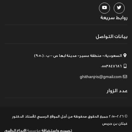
روابط سريعة
بيانات التواصل
السعودية:- منطقة عسير- مدينة ابها ص – ب : (9050)
0553847686
ghithanjris@gmail.com
عدد الزوار
© 2015-2026 جميع الحقوق محفوظة
من أجل الموقع الرسمي للأستاذ الدكتور
غيثان بن جريس
تصميم
واستضافة
مؤسسة
الابداع الرقمي