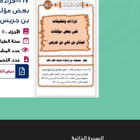
167-قرا
بعض مؤلف
بن جريس
11
الأجزاء :
سنة الطباع
عدد المشا
عدد التحمي
عرض الك
السيرة الذاتية