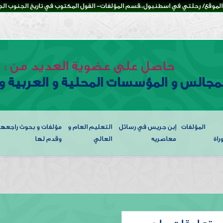
لموقع/ رحلتي في اسطنبول،،قسم المؤلفات- القول المكتوب في تاريخ الجنوب الجزء
حاصل على عضوية العديد من :
لمجالس و المؤسسات المحلية و العربية و 
المؤلفات
إبن جريس في رسائل
التعليم العام و
مؤلفات و بحوث راجعها
راة
معاصريه
العالي
وقدم لها