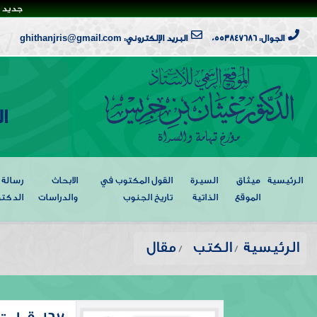
جديد ا
الجوال: 0553847686
البريد الإلكتروني: ghithanjris@gmail.com
ا
الرئيسية
ميثاق
السيرة
القول المكتوب في
الابحاث
رسالة
الموقع
الذاتية
تاريخ الجنوب
والدراسات
الدكتو
الرئيسية
الكتب
مقال