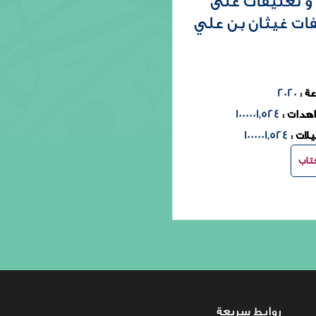
ءة و تعليقات على
ات غيثان بن علي
2020
ة :
1000001٬524
هدات :
1000001٬524
لات :
تاب
روابط سريعة