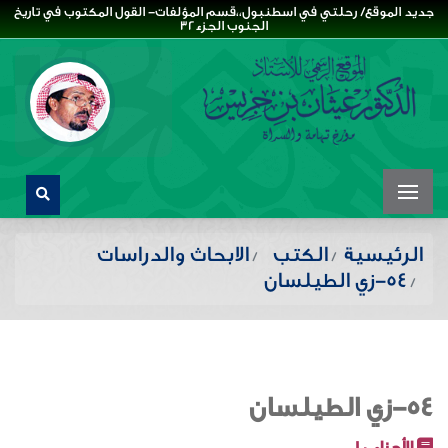
جديد الموقع/ رحلتي في اسطنبول،،قسم المؤلفات- القول المكتوب في تاريخ
الجنوب الجزء32
الرئيسية
الكتب
الابحاث والدراسات
54-زي الطيلسان
54-زي الطيلسان
الأجزاء :
1