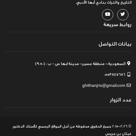
التاريخ والتراث بنادي أبها الأدبي.
روابط سريعة
بيانات التواصل
السعودية:- منطقة عسير- مدينة ابها ص – ب : (9050)
0553847686
ghithanjris@gmail.com
عدد الزوار
© 2015-2026 جميع الحقوق محفوظة
من أجل الموقع الرسمي للأستاذ الدكتور
غيثان بن جريس