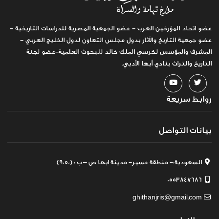
عضو اتحاد المؤرخين العرب - عضو الجمعية المصرية للدراسات التاريخية -
عضو جمعية التاريخ والآثار بدول مجلس التعاون لدول الخليج العربي -
المشرف والمؤسس لكرسي الملك خالد للبحوث العلمية-عضو لجنة
التاريخ والتراث بنادي أبها الأدبي.
روابط سريعة
بيانات التواصل
السعودية:- منطقة عسير- مدينة ابها ص – ب : (9050)
0553847686
ghithanjris@gmail.com