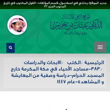
جديد الموقع/ رحلتي في اسطنبول،،قسم المؤلفات- القول المكتوب في تاريخ
الجنوب الجزء32
الرئيسية
الكتب
الابحاث والدراسات
383-مساجد الأحياء في مكة المكرمة خارج
المسجد الحرام-دراسة وصفية من المعايشة
و المشاهدة-عام 1447