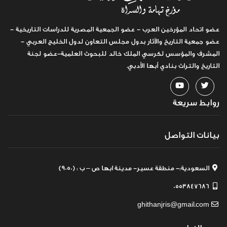
عضو اتحاد المؤرخين العرب - عضو الجمعية المصرية للدراسات التاريخية -
عضو جمعية التاريخ والآثار بدول مجلس التعاون لدول الخليج العربي -
المشرف والمؤسس لكرسي الملك خالد للبحوث العلمية-عضو لجنة
التاريخ والتراث بنادي أبها الأدبي.
روابط سريعة
بيانات التواصل
السعودية:- منطقة عسير- مدينة ابها ص – ب : (9050)
0553847686
ghithanjris@gmail.com