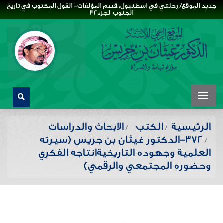
جديد الموقع/ رحلتي في اسطنبول،،قسم المؤلفات- القول المكتوب في تاريخ
الجنوب الجزء32
الرئيسية
الكتب
الابحاث والدراسات
372-الدكتور غيثان بن جريس (سيرته
العلمية وجهوده التاريخيةانتاجه الفكري
وحضوره المجتمعي والرقمي)