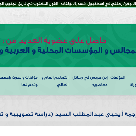
لموقع/ رحلتي في اسطنبول،،قسم المؤلفات- القول المكتوب في تاريخ الجنوب الجزء
حاصل على عضوية العديد من :
لمجالس و المؤسسات المحلية و العربية و 
المؤلفات
إبن جريس في رسائل
التعليم العام و
مؤلفات و بحوث راجعها
راة
معاصريه
العالي
وقدم لها