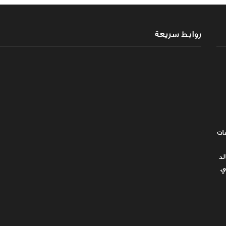
روابط سريعة
ات
لد
ي.