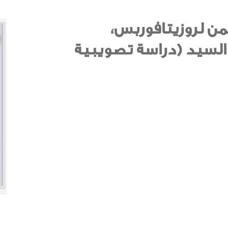
يمن لروزيتافوربس،
السيد (دراسة تصويبية