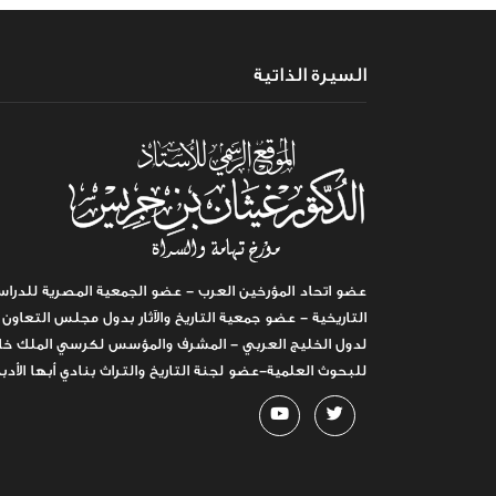
السيرة الذاتية
عضو اتحاد المؤرخين العرب - عضو الجمعية المصرية للدراس
التاريخية - عضو جمعية التاريخ والآثار بدول مجلس التعاون
لدول الخليج العربي - المشرف والمؤسس لكرسي الملك خا
للبحوث العلمية-عضو لجنة التاريخ والتراث بنادي أبها الأدب