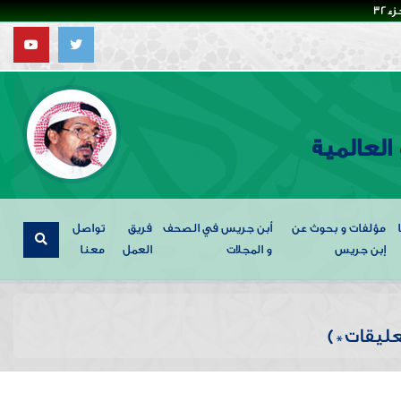
32
العالمية
مؤلفات و بحوث عن
أبن جريس في الصحف
فريق
تواصل
إبن جريس
و المجلات
العمل
معنا