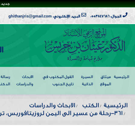
جديد ا
الجوال: 0553847686
البريد الإلكتروني: ghithanjris@gmail.com
ا
الرئيسية
ميثاق
السيرة
القول المكتوب في
الابحاث
رسالة
الموقع
الذاتية
تاريخ الجنوب
والدراسات
الدكتو
الرئيسية
الكتب
الابحاث والدراسات
361-رحلة من عسير الى اليمن لروزيتافوربس، ترجمة أ.يحيى عبدالمطلب السيد (دراسة تصويبية و تعليقات*)