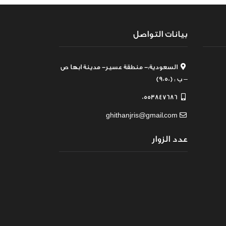
بيانات التواصل
السعودية:- منطقة عسير- مدينة ابها ص
– ب : (9050)
0553847686
ghithanjris@gmail.com
عدد الزوار