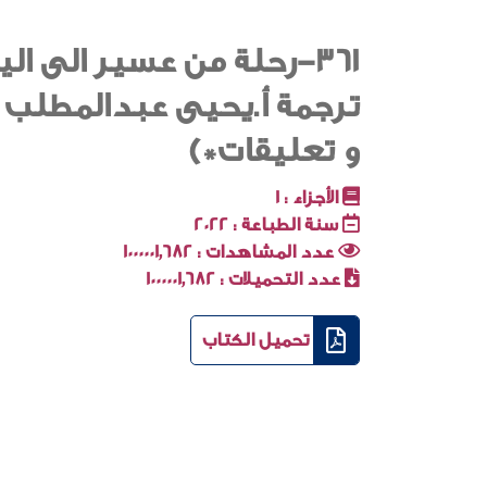
361-رحلة من عسير الى ال
ترجمة أ.يحيى عبدالمطلب 
و تعليقات*)
الأجزاء :
1
سنة الطباعة :
2022
عدد المشاهدات :
1000001٬682
عدد التحميلات :
1000001٬682
تحميل الكتاب