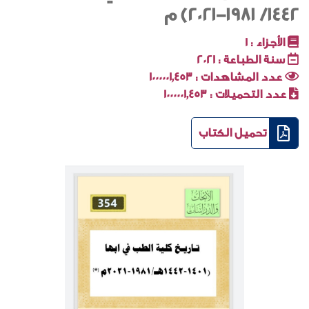
1442/ 1981-2021) م
الأجزاء :
1
سنة الطباعة :
2021
عدد المشاهدات :
1000001٬453
عدد التحميلات :
1000001٬453
تحميل الكتاب