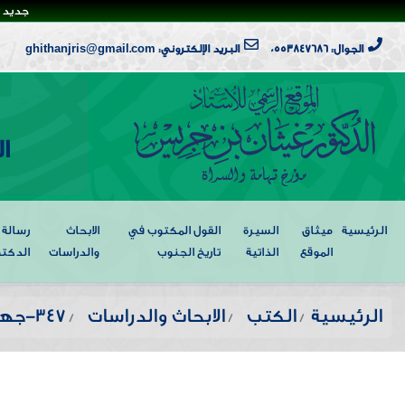
جديد ا
الجوال: 0553847686
البريد الإلكتروني: ghithanjris@gmail.com
ا
الرئيسية
ميثاق
السيرة
القول المكتوب في
الابحاث
رسالة
الموقع
الذاتية
تاريخ الجنوب
والدراسات
الدكتو
الرئيسية
الكتب
الابحاث والدراسات
347-جهود الدولة في خدمة المواطنين