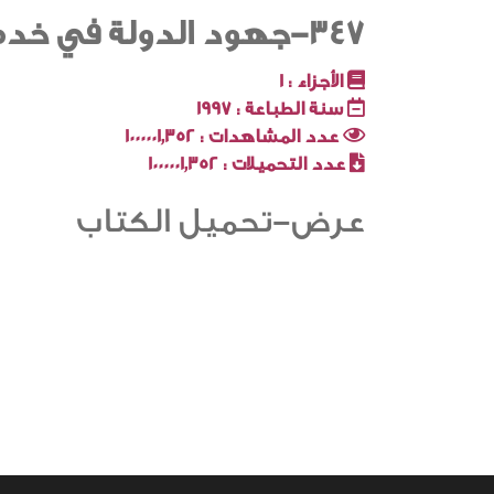
347-جهود الدولة في خدمة المواطنين
الأجزاء :
1
سنة الطباعة :
1997
عدد المشاهدات :
1000001٬352
عدد التحميلات :
1000001٬352
عرض-تحميل الكتاب