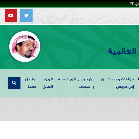
32
العالمية
مؤلفات و بحوث عن
أبن جريس في الصحف
فريق
تواصل
إبن جريس
و المجلات
العمل
معنا