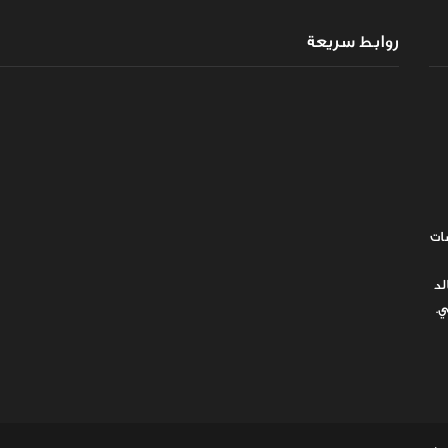
روابط سريعة
ات
لد
ي.