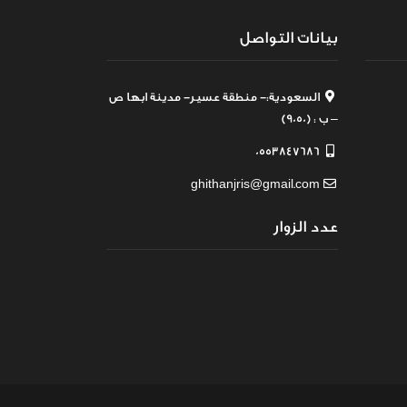
بيانات التواصل
السعودية:- منطقة عسير- مدينة ابها ص
– ب : (9050)
0553847686
ghithanjris@gmail.com
عدد الزوار