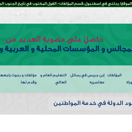
لموقع/ رحلتي في اسطنبول،،قسم المؤلفات- القول المكتوب في تاريخ الجنوب الجزء
حاصل على عضوية العديد من :
لمجالس و المؤسسات المحلية و العربية و 
المؤلفات
إبن جريس في رسائل
التعليم العام و
مؤلفات و بحوث راجعها
راة
معاصريه
العالي
وقدم لها