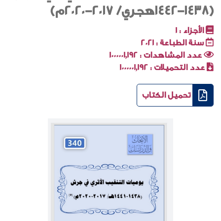
(1438-1442هجري/ 2017-2020م)
الأجزاء :
1
سنة الطباعة :
2021
عدد المشاهدات :
1000001٬192
عدد التحميلات :
1000001٬192
تحميل الكتاب