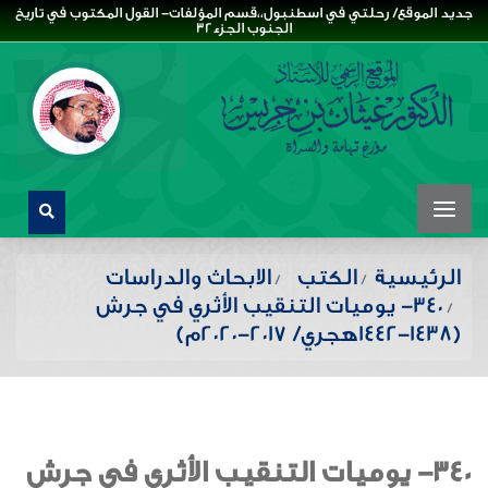
جديد الموقع/ رحلتي في اسطنبول،،قسم المؤلفات- القول المكتوب في تاريخ
الجنوب الجزء32
الرئيسية
الكتب
الابحاث والدراسات
340- يوميات التنقيب الأثري في جرش
(1438-1442هجري/ 2017-2020م)
340- يوميات التنقيب الأثري في جرش