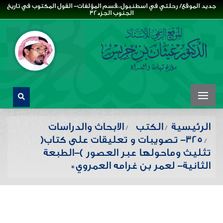
جديد الموقع/ رحلتي في اسطنبول،،قسم المؤلفات- القول المكتوب في تاريخ
الجنوب الجزء32
الرئيسية
الكتب
الابحاث والدراسات
325- تصويبات و تعليقات على كتاب(
تثليث وماحولها عبر العصور )-الطبعة
الثانية- لعمر بن غرامه العمروي*