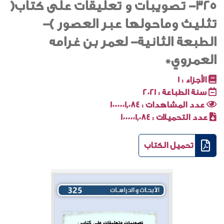
325- تصويبات و تعليقات على كتاب(
تثليث وماحولها عبر العصور )-
الطبعة الثانية- لعمر بن غرامه
العمروي*
الأجزاء :
1
سنة الطباعة :
2021
عدد المشاهدات :
1000001٬084
عدد التحميلات :
1000001٬084
تحميل الكتاب