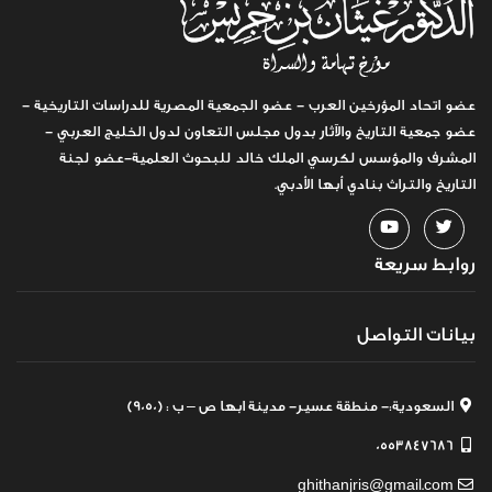
عضو اتحاد المؤرخين العرب - عضو الجمعية المصرية للدراسات التاريخية -
عضو جمعية التاريخ والآثار بدول مجلس التعاون لدول الخليج العربي -
المشرف والمؤسس لكرسي الملك خالد للبحوث العلمية-عضو لجنة
التاريخ والتراث بنادي أبها الأدبي.
روابط سريعة
بيانات التواصل
السعودية:- منطقة عسير- مدينة ابها ص – ب : (9050)
0553847686
ghithanjris@gmail.com