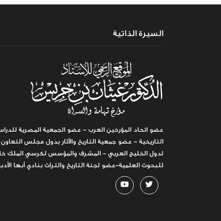
السيرة الذاتية
عضو اتحاد المؤرخين العرب - عضو الجمعية المصرية للدراس
التاريخية - عضو جمعية التاريخ والآثار بدول مجلس التعاون
لدول الخليج العربي - المشرف والمؤسس لكرسي الملك خا
للبحوث العلمية-عضو لجنة التاريخ والتراث بنادي أبها الأدب