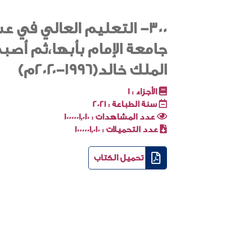
300- التعليم العالي في
جامعة الإمام بأبها،ثم أصبح
الملك خالد(١٩٩٦-٢٠٢٠م)
الأجزاء :
1
سنة الطباعة :
2021
عدد المشاهدات :
1000001٬010
عدد التحميلات :
1000001٬010
تحميل الكتاب