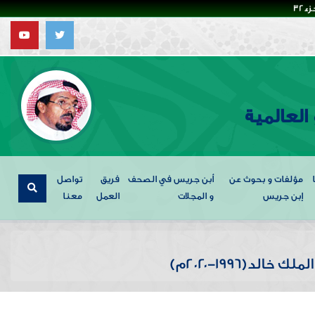
32
العالمية
مؤلفات و بحوث عن
أبن جريس في الصحف
فريق
تواصل
إبن جريس
و المجلات
العمل
معنا