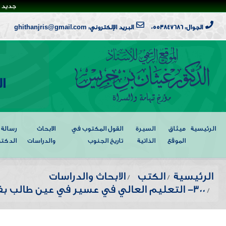
جديد ا
الجوال: 0553847686
البريد الإلكتروني: ghithanjris@gmail.com
ا
الرئيسية
ميثاق
السيرة
القول المكتوب في
الابحاث
رسالة
الموقع
الذاتية
تاريخ الجنوب
والدراسات
الدكتو
الرئيسية
الكتب
الابحاث والدراسات
300- التعليم العالي في عسير في عين طالب بفرع جامعة الإمام بأبها،ثم أصبح موظفاً إداريا بجامعة الملك خالد(١٩٩٦-٢٠٢٠م)