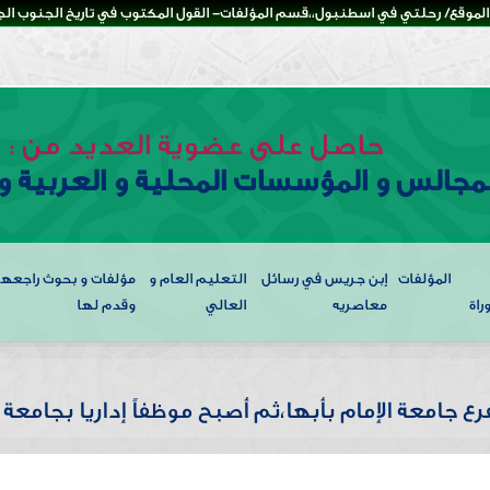
لموقع/ رحلتي في اسطنبول،،قسم المؤلفات- القول المكتوب في تاريخ الجنوب الجزء
حاصل على عضوية العديد من :
لمجالس و المؤسسات المحلية و العربية و 
المؤلفات
إبن جريس في رسائل
التعليم العام و
مؤلفات و بحوث راجعها
راة
معاصريه
العالي
وقدم لها