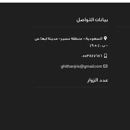
بيانات التواصل
السعودية:- منطقة عسير- مدينة ابها ص
– ب : (9050)
0553847686
ghithanjris@gmail.com
عدد الزوار