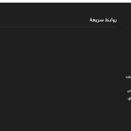
روابط سريعة
ات
لد
ي.