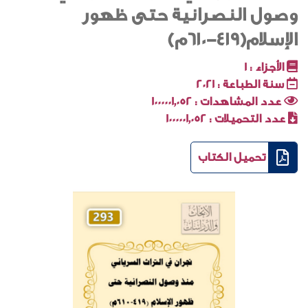
وصول النصرانية حتى ظهور
الإسلام(٤١٩-٦١٠م)
الأجزاء :
1
سنة الطباعة :
2021
عدد المشاهدات :
1000001٬052
عدد التحميلات :
1000001٬052
تحميل الكتاب