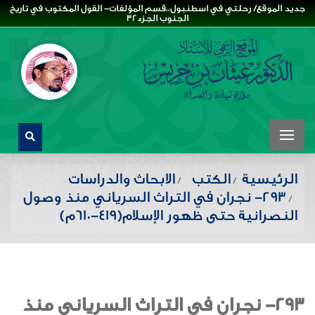
جديد الموقع/ رحلتي في اسطنبول،،قسم المؤلفات- القول المكتوب في تاريخ
الجنوب الجزء32
الرئيسية
الكتب
الابحاث والدراسات
293- نجران في التراث السرياني منذ وصول
النصرانية حتى ظهور الإسلام(٤١٩-٦١٠م)
293- نجران في التراث السرياني منذ