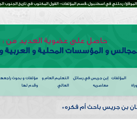
لموقع/ رحلتي في اسطنبول،،قسم المؤلفات- القول المكتوب في تاريخ الجنوب الجزء
حاصل على عضوية العديد من :
لمجالس و المؤسسات المحلية و العربية و 
المؤلفات
إبن جريس في رسائل
التعليم العام و
مؤلفات و بحوث راجعها
راة
معاصريه
العالي
وقدم لها