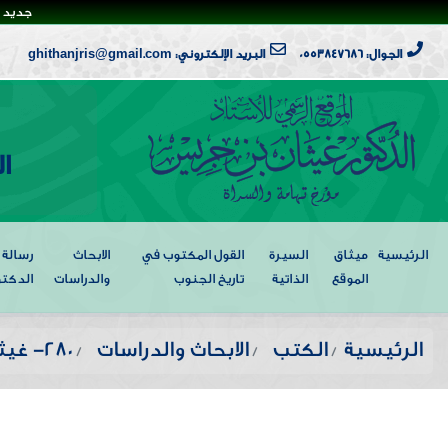
جديد ا
الجوال: 0553847686
البريد الإلكتروني: ghithanjris@gmail.com
ا
الرئيسية
ميثاق
السيرة
القول المكتوب في
الابحاث
رسالة
الموقع
الذاتية
تاريخ الجنوب
والدراسات
الدكتو
الرئيسية
الكتب
الابحاث والدراسات
280- غيثان بن جريس باحث أم فكره*