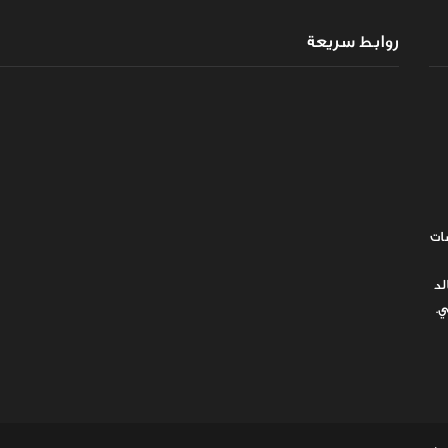
روابط سريعة
ات
لد
ي.