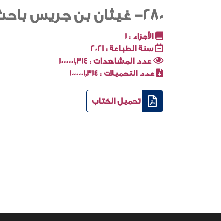
280- غيثان بن جريس باحث أم فكره*
الأجزاء :
1
سنة الطباعة :
2021
عدد المشاهدات :
1000001٬314
عدد التحميلات :
1000001٬314
تحميل الكتاب