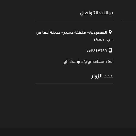
بيانات التواصل
السعودية:- منطقة عسير- مدينة ابها ص
– ب : (9050)
0553847686
ghithanjris@gmail.com
عدد الزوار