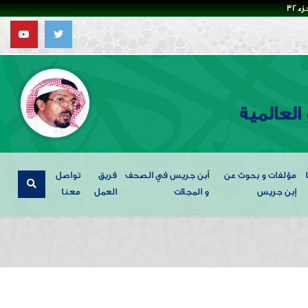
32
العالمية
مؤلفات و بحوث عن
أبن جريس في الصحف
فريق
تواصل
إبن جريس
و المجلات
العمل
معنا