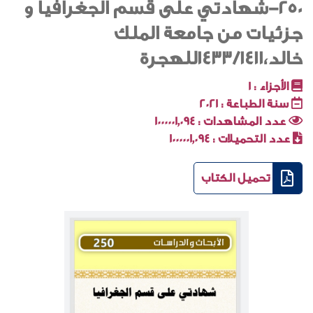
250-شهادتي على قسم الجغرافيا و
جزئيات من جامعة الملك
خالد،1433/1411للهجرة
الأجزاء :
1
سنة الطباعة :
2021
عدد المشاهدات :
1000001٬094
عدد التحميلات :
1000001٬094
تحميل الكتاب