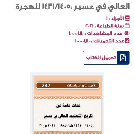
العالي في عسير ،1431/1405 للهجرة
الأجزاء :
1
سنة الطباعة :
2021
عدد المشاهدات :
1000001٬110
عدد التحميلات :
1000001٬110
تحميل الكتاب