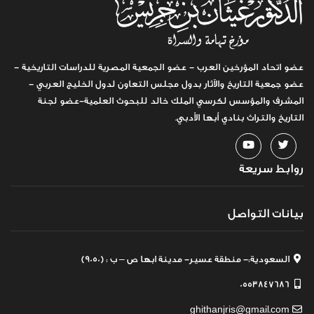
عضو اتحاد المؤرخين العرب - عضو الجمعية المصرية للدراسات التاريخية -
عضو جمعية التاريخ والآثار بدول مجلس التعاون لدول الخليج العربي -
المشرف والمؤسس لكرسي الملك خالد للبحوث العلمية-عضو لجنة
التاريخ والتراث بنادي أبها الأدبي.
روابط سريعة
بيانات التواصل
السعودية:- منطقة عسير- مدينة ابها ص – ب : (9050)
0553847686
ghithanjris@gmail.com