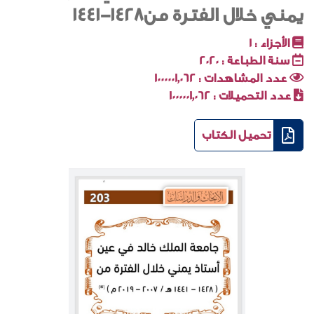
يمني خلال الفترة من1428-1441
الأجزاء :
1
سنة الطباعة :
2020
عدد المشاهدات :
1000001٬062
عدد التحميلات :
1000001٬062
تحميل الكتاب