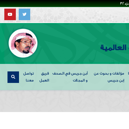
32
العالمية
مؤلفات و بحوث عن
أبن جريس في الصحف
فريق
تواصل
إبن جريس
و المجلات
العمل
معنا