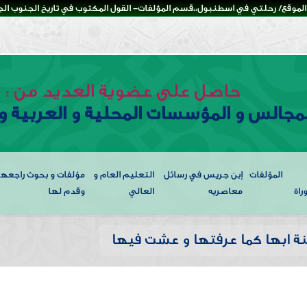
لموقع/ رحلتي في اسطنبول،،قسم المؤلفات- القول المكتوب في تاريخ الجنوب الجزء
حاصل على عضوية العديد من :
لمجالس و المؤسسات المحلية و العربية و 
المؤلفات
إبن جريس في رسائل
التعليم العام و
مؤلفات و بحوث راجعها
راة
معاصريه
العالي
وقدم لها