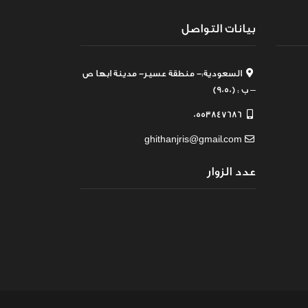
بيانات التواصل
السعودية:- منطقة عسير- مدينة ابها ص
– ب : (9050)
0553847686
ghithanjris@gmail.com
عدد الزوار