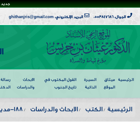
جديد ا
الجوال: 0553847686
البريد الإلكتروني: ghithanjris@gmail.com
ا
الرئيسية
ميثاق
السيرة
القول المكتوب في
الابحاث
رسالة
الموقع
الذاتية
تاريخ الجنوب
والدراسات
الدكتو
الرئيسية
الكتب
الابحاث والدراسات
188-مدينة ابها كما عرفتها و عشت فيها