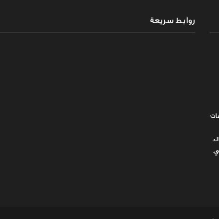
روابط سريعة
ات
لد
ي.