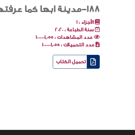
188-مدينة ابها كما عرفتها و عشت فيها
الأجزاء :
1
سنة الطباعة :
2020
عدد المشاهدات :
1000001٬055
عدد التحميلات :
1000001٬055
تحميل الكتاب