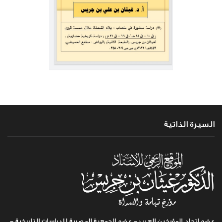
السيرة الذاتية
عضو اتحاد المؤرخين العرب - عضو الجمعية المصرية للدراسات التاريخية -