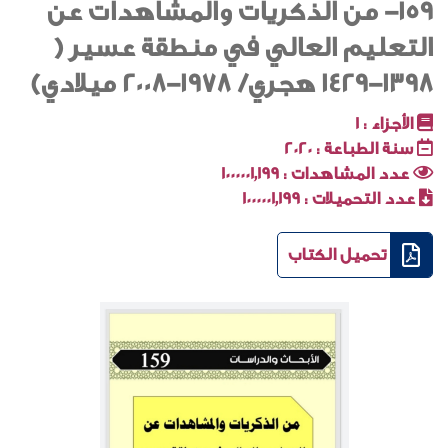
159- من الذكريات والمشاهدات عن
التعليم العالي في منطقة عسير (
1398-1429 هجري/ 1978-2008 ميلادي)
الأجزاء :
1
سنة الطباعة :
2020
عدد المشاهدات :
1000001٬199
عدد التحميلات :
1000001٬199
تحميل الكتاب