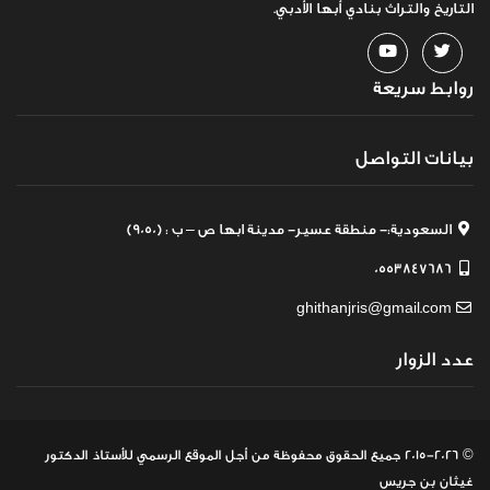
التاريخ والتراث بنادي أبها الأدبي.
روابط سريعة
بيانات التواصل
السعودية:- منطقة عسير- مدينة ابها ص – ب : (9050)
0553847686
ghithanjris@gmail.com
عدد الزوار
© 2015-2026 جميع الحقوق محفوظة
من أجل الموقع الرسمي للأستاذ الدكتور
غيثان بن جريس