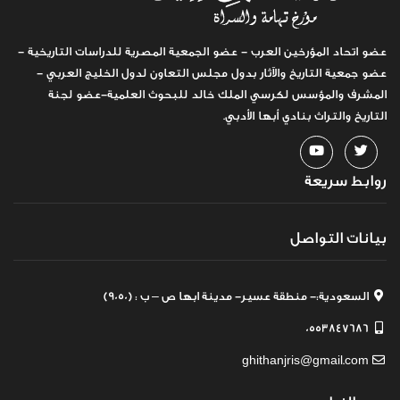
عضو اتحاد المؤرخين العرب - عضو الجمعية المصرية للدراسات التاريخية -
عضو جمعية التاريخ والآثار بدول مجلس التعاون لدول الخليج العربي -
المشرف والمؤسس لكرسي الملك خالد للبحوث العلمية-عضو لجنة
التاريخ والتراث بنادي أبها الأدبي.
روابط سريعة
بيانات التواصل
السعودية:- منطقة عسير- مدينة ابها ص – ب : (9050)
0553847686
ghithanjris@gmail.com