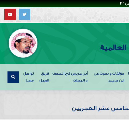
32
العالمية
مؤلفات و بحوث عن
أبن جريس في الصحف
فريق
تواصل
إبن جريس
و المجلات
العمل
معنا