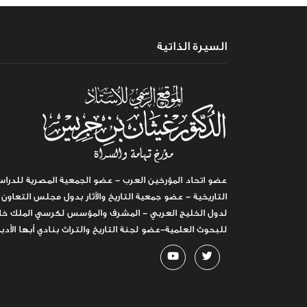
السيرة الذاتية
عضو اتحاد المؤرخين العرب - عضو الجمعية المصرية للدراس
التاريخية - عضو جمعية التاريخ والآثار بدول مجلس التعاون
لدول الخليج العربي - المشرف والمؤسس لكرسي الملك خا
للبحوث العلمية-عضو لجنة التاريخ والتراث بنادي أبها الأدب