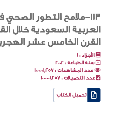
113-ملامح التطور الصحي
العربية السعودية خلال القر
القرن الخامس عشر الهجري
الأجزاء :
1
سنة الطباعة :
2002
عدد المشاهدات :
1000001٬257
عدد التحميلات :
1000001٬257
تحميل الكتاب