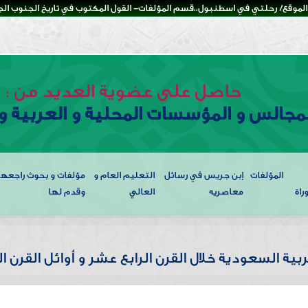
لموقع/ رحلتي في اسطنبول،،قسم المؤلفات- القول المكتوب في تاريخ الجنوب الجزء
حاصل على عضوية العديد من :
لمجالس و المؤسسات المحلية و العربية و 
المؤلفات
إبن جريس في رسائل
التعليم العام و
مؤلفات و بحوث راجعها
راة
معاصريه
العالي
وقدم لها