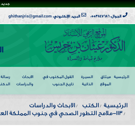
جديد ا
الجوال: 0553847686
البريد الإلكتروني: ghithanjris@gmail.com
ا
الرئيسية
ميثاق
السيرة
القول المكتوب في
الابحاث
رسالة
الموقع
الذاتية
تاريخ الجنوب
والدراسات
الدكتو
الرئيسية
الكتب
الابحاث والدراسات
113-ملامح التطور الصحي في جنوب المملكة العربية السعودية خلال القرن الرابع عشر و أوائل القرن الخامس عشر الهجريين