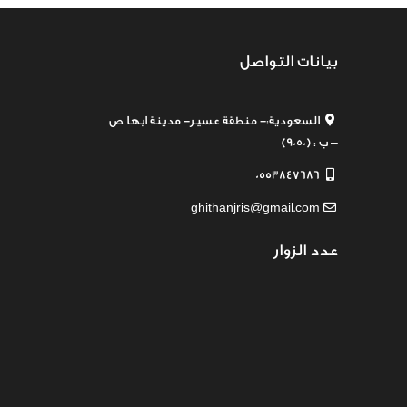
بيانات التواصل
السعودية:- منطقة عسير- مدينة ابها ص
– ب : (9050)
0553847686
ghithanjris@gmail.com
عدد الزوار