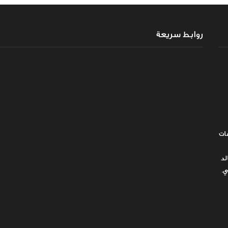
روابط سريعة
ات
لد
ي.