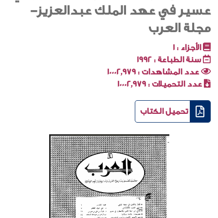
عسير في عهد الملك عبدالعزيز-
مجلة العرب
الأجزاء :
1
سنة الطباعة :
1992
عدد المشاهدات :
10002٬979
عدد التحميلات :
10002٬979
تحميل الكتاب