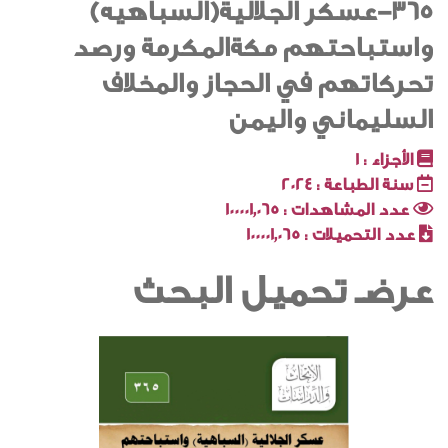
365-عسكر الجلالية(السباهيه)
واستباحتهم مكةالمكرمة ورصد
تحركاتهم في الحجاز والمخلاف
السليماني واليمن
الأجزاء :
1
سنة الطباعة :
2024
عدد المشاهدات :
100001٬065
عدد التحميلات :
100001٬065
عرضـ تحميل البحث