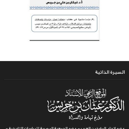
السيرة الذاتية
عضو اتحاد المؤرخين العرب - عضو الجمعية المصرية للدراسات التاريخية -