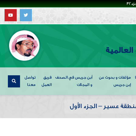
32
العالمية
مؤلفات و بحوث عن
أبن جريس في الصحف
فريق
تواصل
إبن جريس
و المجلات
العمل
معنا
نطقة عسير – الجزء الأول