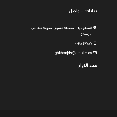
بيانات التواصل
السعودية:- منطقة عسير- مدينة ابها ص
– ب : (9050)
0553847686
ghithanjris@gmail.com
عدد الزوار