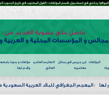
لموقع/ رحلتي في اسطنبول،،قسم المؤلفات- القول المكتوب في تاريخ الجنوب الجزء
حاصل على عضوية العديد من :
لمجالس و المؤسسات المحلية و العربية و 
المؤلفات
إبن جريس في رسائل
التعليم العام و
مؤلفات و بحوث راجعها
راة
معاصريه
العالي
وقدم لها
 لها
المعجم الجغرافي للبلاد العربية السعودية م