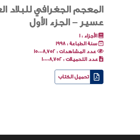
المعجم الجغرافي للبلاد ا
عسير – الجزء الأول
الأجزاء :
1
سنة الطباعة :
1998
عدد المشاهدات :
150008٬752
عدد التحميلات :
100008٬752
تحميل الكتاب