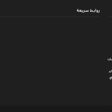
روابط سريعة
ات
لد
ي.