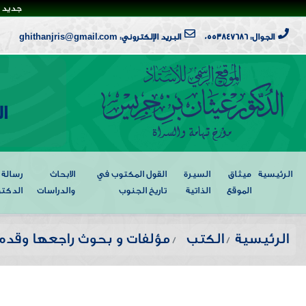
جديد ا
الجوال: 0553847686
البريد الإلكتروني: ghithanjris@gmail.com
ا
الرئيسية
ميثاق
السيرة
القول المكتوب في
الابحاث
رسالة
الموقع
الذاتية
تاريخ الجنوب
والدراسات
الدكتو
الرئيسية
الكتب
مؤلفات و بحوث راجعها وقدم