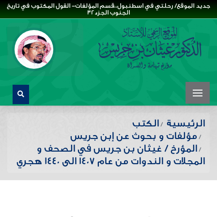
جديد الموقع/ رحلتي في اسطنبول،،قسم المؤلفات- القول المكتوب في تاريخ
الجنوب الجزء32
الرئيسية
الكتب
مؤلفات و بحوث عن إبن جريس
المؤرخ / غيثان بن جريس في الصحف و
المجلات و الندوات من عام 1407 الى 1440 هجري