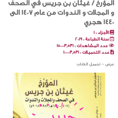
المؤرخ / غيثان بن جريس في الصحف
و المجلات و الندوات من عام 1407 الى
1440 هجري
الأجزاء :
1
سنة الطباعة :
2019
عدد المشاهدات :
150003٬531
عدد التحميلات :
100003٬531
عرض – تحميل الكتاب