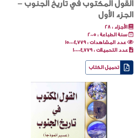
القول المكتوب في تاريخ الجنوب –
الجزء الأول
الأجزاء :
28
سنة الطباعة :
2005
عدد المشاهدات :
150004٬779
عدد التحميلات :
100004٬779
تحميل الكتاب