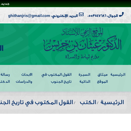
جديد ا
الجوال: 0553847686
البريد الإلكتروني: ghithanjris@gmail.com
ا
الرئيسية
ميثاق
السيرة
القول المكتوب في
الابحاث
رسالة
الموقع
الذاتية
تاريخ الجنوب
والدراسات
الدكتو
الرئيسية
الكتب
القول المكتوب في تاريخ الج