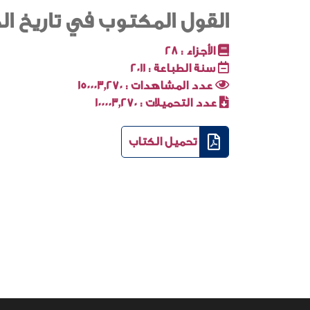
القول المكتوب في تاريخ ال
الأجزاء :
28
سنة الطباعة :
2011
عدد المشاهدات :
150003٬270
عدد التحميلات :
100003٬270
تحميل الكتاب