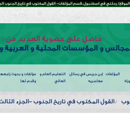
لموقع/ رحلتي في اسطنبول،،قسم المؤلفات- القول المكتوب في تاريخ الجنوب الجزء
حاصل على عضوية العديد من :
لمجالس و المؤسسات المحلية و العربية و 
المؤلفات
إبن جريس في رسائل
التعليم العام و
مؤلفات و بحوث راجعها
راة
معاصريه
العالي
وقدم لها
نوب
القول المكتوب في تاريخ الجنوب -الجزء الثالث