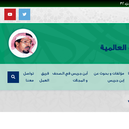
32
العالمية
مؤلفات و بحوث عن
أبن جريس في الصحف
فريق
تواصل
إبن جريس
و المجلات
العمل
معنا