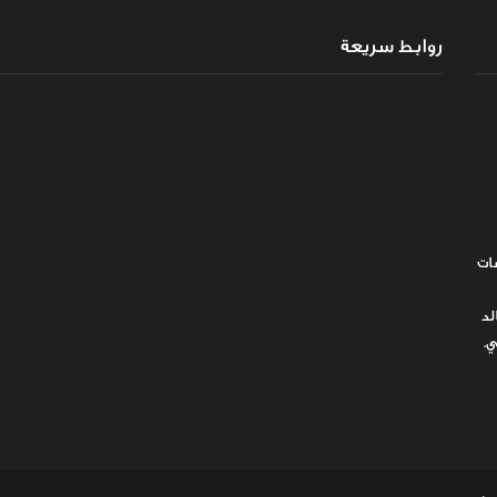
روابط سريعة
ات
لد
ي.