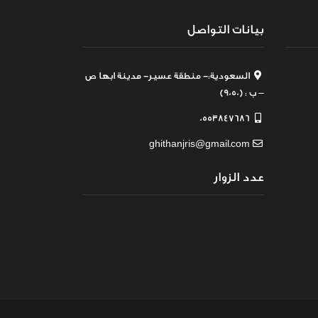
بيانات التواصل
السعودية:- منطقة عسير- مدينة ابها ص
– ب : (9050)
0553847686
ghithanjris@gmail.com
عدد الزوار