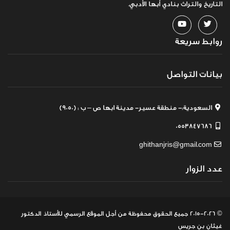
التاريخ والتراث بنادي أبها الأدبي.
روابط سريعة
بيانات التواصل
السعودية:- منطقة عسير- مدينة ابها ص – ب : (9050)
0553847686
ghithanjris@gmail.com
عدد الزوار
© 2015-2026 جميع الحقوق محفوظة
من أجل الموقع الرسمي للأستاذ الدكتور
غيثان بن جريس